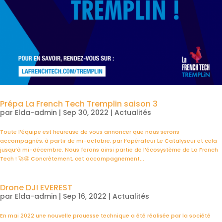
Prépa La French Tech Tremplin saison 3
par
Elda-admin
|
Sep 30, 2022
|
Actualités
Toute l’équipe est heureuse de vous annoncer que nous serons
accompagnés, à partir de mi-octobre, par l’opérateur Le Catalyseur et cela
jusqu’à mi-décembre. Nous ferons ainsi partie de l’écosystème de La French
Tech ! 🚀🤩 Concrètement, cet accompagnement...
Drone DJI EVEREST
par
Elda-admin
|
Sep 16, 2022
|
Actualités
En mai 2022 une nouvelle prouesse technique a été réalisée par la société